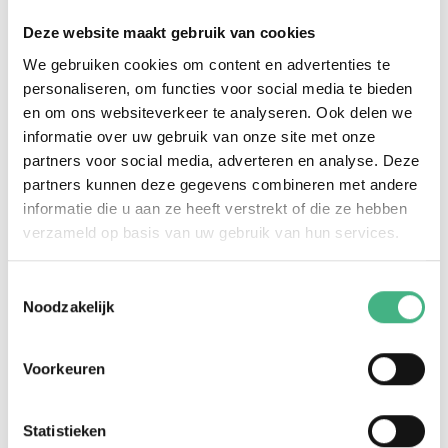
Gratis- Vrije inloop, geheel vrijblijvend.
Deze website maakt gebruik van cookies
We gebruiken cookies om content en advertenties te
personaliseren, om functies voor social media te bieden
Vragen?
en om ons websiteverkeer te analyseren. Ook delen we
Neem contact op met onze jongerenwerker
informatie over uw gebruik van onze site met onze
partners voor social media, adverteren en analyse. Deze
Obeida!
partners kunnen deze gegevens combineren met andere
obeida.kadri@minters.nl
informatie die u aan ze heeft verstrekt of die ze hebben
verzameld op basis van uw gebruik van hun services.
06 24 69 34 65
Toestemmingsselectie
Noodzakelijk
Voorkeuren
Statistieken