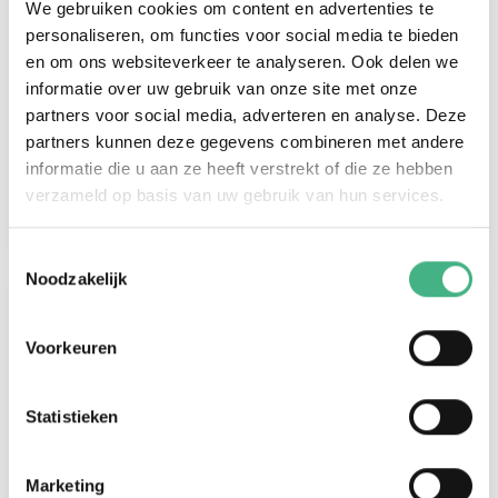
We gebruiken cookies om content en advertenties te
personaliseren, om functies voor social media te bieden
Obeida Kadri
en om ons websiteverkeer te analyseren. Ook delen we
obeida.kadri@minters.nl
informatie over uw gebruik van onze site met onze
06 24693456
partners voor social media, adverteren en analyse. Deze
Obeida is als jongerenwerker aanspreekpunt
partners kunnen deze gegevens combineren met andere
voor de wijk Westwijk.
informatie die u aan ze heeft verstrekt of die ze hebben
verzameld op basis van uw gebruik van hun services.
Toestemmingsselectie
Noodzakelijk
Voorkeuren
Statistieken
Marketing