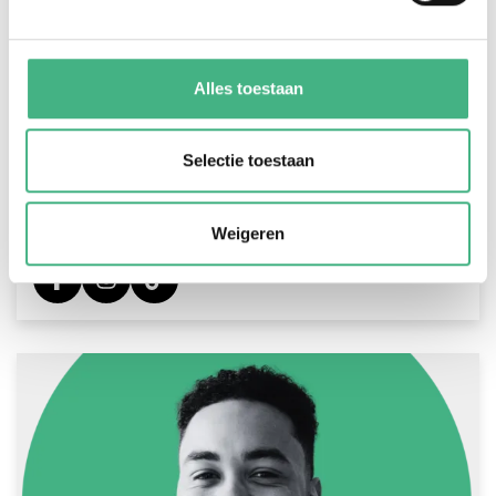
Alles toestaan
Isabella Cleijpool
isabella.cleijpool@minters.nl
Selectie toestaan
06 41659100
Isabella is als jongerenwerker aanspreekpunt
Weigeren
voor de wijk Holy.