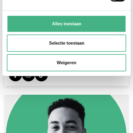
Alles toestaan
Isabella Cleijpool
isabella.cleijpool@minters.nl
Selectie toestaan
06 41659100
Isabella is als jongerenwerker aanspreekpunt
Weigeren
voor de wijk Holy.