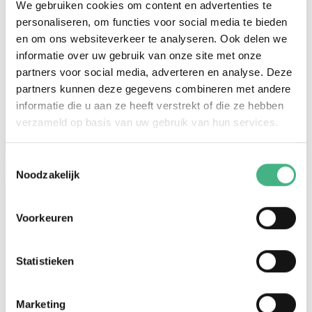
We gebruiken cookies om content en advertenties te
personaliseren, om functies voor social media te bieden
Obeida Kadri
en om ons websiteverkeer te analyseren. Ook delen we
obeida.kadri@minters.nl
informatie over uw gebruik van onze site met onze
06 24693456
partners voor social media, adverteren en analyse. Deze
Obeida is als jongerenwerker aanspreekpunt
partners kunnen deze gegevens combineren met andere
voor de wijk Westwijk.
informatie die u aan ze heeft verstrekt of die ze hebben
verzameld op basis van uw gebruik van hun services.
Toestemmingsselectie
Noodzakelijk
Voorkeuren
Statistieken
Marketing