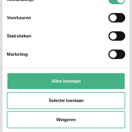
#mantelzorgers
Voorkeuren
Statistieken
Marketing
Alles toestaan
Meld je aan!
info@mintersmantelzorg.nl
010-4351022
Selectie toestaan
Aanmelden? Bel of mail naar Linda Verhage via
onderstaande knop
Weigeren