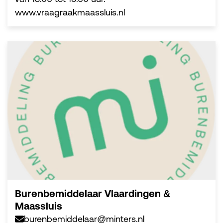
www.vraagraakmaassluis.nl
Burenbemiddelaar Vlaardingen &
Maassluis
burenbemiddelaar@minters.nl