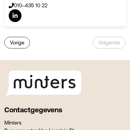
010–435 10 22
Vorige
Volgende
Footer
Contactgegevens
Minters