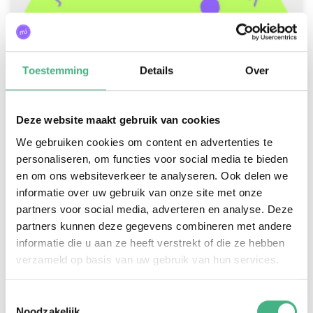
Toestemming
Details
Over
Deze website maakt gebruik van cookies
We gebruiken cookies om content en advertenties te
personaliseren, om functies voor social media te bieden
en om ons websiteverkeer te analyseren. Ook delen we
Jongerenwerk Vlaardingen
informatie over uw gebruik van onze site met onze
jongerenwerk@minters.nl
partners voor social media, adverteren en analyse. Deze
partners kunnen deze gegevens combineren met andere
010 435 10 22
informatie die u aan ze heeft verstrekt of die ze hebben
verzameld op basis van uw gebruik van hun services.
Toestemmingsselectie
Noodzakelijk