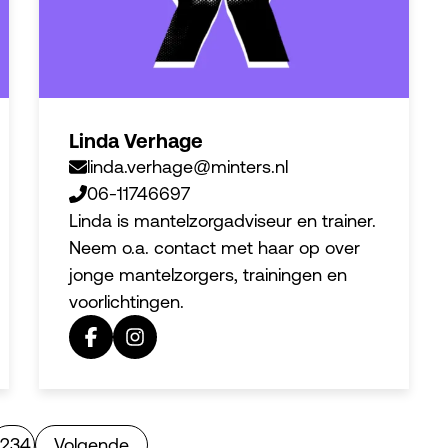
Linda Verhage
linda.verhage@minters.nl
06-11746697
Linda is mantelzorgadviseur en trainer.
Neem o.a. contact met haar op over
jonge mantelzorgers, trainingen en
voorlichtingen.
2
3
4
Volgende