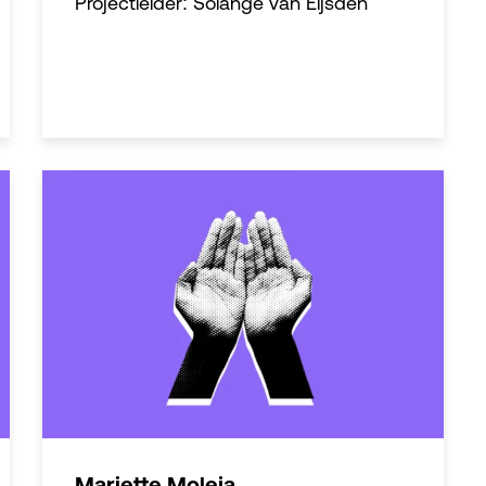
Projectleider: Solange van Eijsden
Mariette Moleja