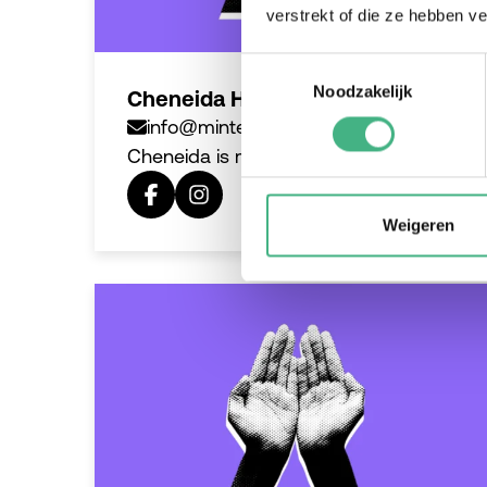
verstrekt of die ze hebben v
Toestemmingsselectie
Noodzakelijk
Cheneida Hasselbaink
info@mintersmantelzorg.nl
Cheneida is mantelzorgadviseur.
Weigeren