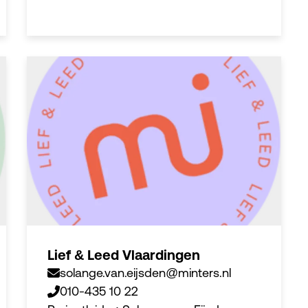
Lief & Leed Vlaardingen
solange.van.eijsden@minters.nl
010-435 10 22