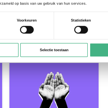
erzameld op basis van uw gebruik van hun services.
Voorkeuren
Statistieken
Ymke Goedhart
info@mintersmantelzorg.nl
Ymke is mantelzorgadviseur.
Selectie toestaan