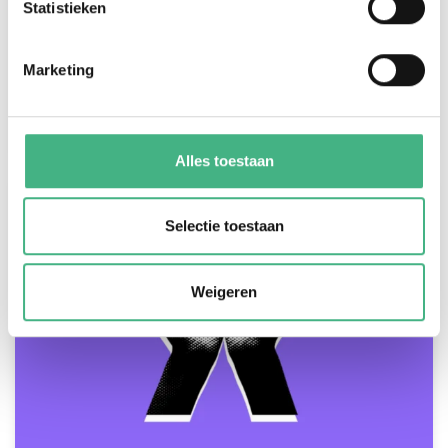
Statistieken
Ymke Goedhart
info@mintersmantelzorg.nl
Marketing
Ymke is mantelzorgadviseur.
Alles toestaan
Selectie toestaan
Weigeren