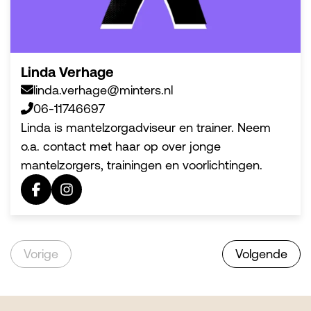
Linda Verhage
linda.verhage@minters.nl
06-11746697
Linda is mantelzorgadviseur en trainer. Neem
o.a. contact met haar op over jonge
mantelzorgers, trainingen en voorlichtingen.
Vorige
Volgende
Footer