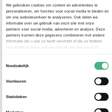
We gebruiken cookies om content en advertenties te
personaliseren, om functies voor social media te bieden en
om ons websiteverkeer te analyseren. Ook delen we
informatie over uw gebruik van onze site met onze
Contact
partners voor social media, adverteren en analyse. Deze
Meer weten over het jongerenwerk in
partners kunnen deze gegevens combineren met andere
informatie die u aan ze heeft verstrekt of die ze hebben
Vlaardingen?
verzameld op basis van uw gebruik van hun services.
jongerenwerk@minters.nl
Toestemmingsselectie
010 435 10 22
Noodzakelijk
Voorkeuren
Statistieken
Al onze activiteiten