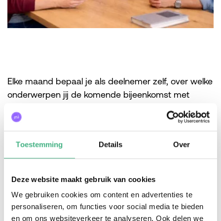
Elke maand bepaal je als deelnemer zelf, over welke
onderwerpen jij de komende bijeenkomst met
elkaar wil praten. Je doet dit niet alleen. Begeleiders
van MEE geven waar nodig sturing en advies.
“Deze groep geeft mij steun, praktische tips en de
Toestemming
Details
Over
kans om mensen te ontmoeten die mij echt
begrijpen.”
Deze website maakt gebruik van cookies
Lijkt het je wat om in te stromen? Plan dan eerst
We gebruiken cookies om content en advertenties te
een kennismakingsgesprek. Hierin kan je vragen
personaliseren, om functies voor social media te bieden
stellen en maken wij een inschatting of je geschikt
en om ons websiteverkeer te analyseren. Ook delen we