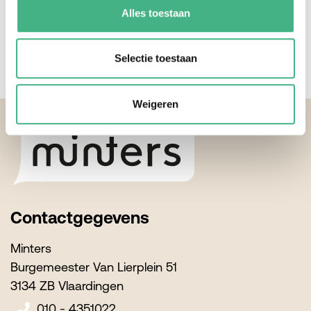
collega Pepijn.
Alles toestaan
Mail Pepijn.
Selectie toestaan
Weigeren
Footer
Contactgegevens
Minters
Burgemeester Van Lierplein 51
3134 ZB Vlaardingen
010 - 4351022