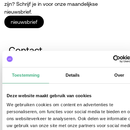
zijn? Schrijf je in voor onze maandelijkse
nieuwsbrief.
nieuwsbrief
Contact
Vragen, idee of behoefte aan advies? Neem
contact met ons op!
Toestemming
Details
Over
info@mintersmantelzorg.nl
werk@mintersmantelzorg.nl
Deze website maakt gebruik van cookies
010-4351022
We gebruiken cookies om content en advertenties te
personaliseren, om functies voor social media te bieden en 
ons websiteverkeer te analyseren. Ook delen we informatie 
uw gebruik van onze site met onze partners voor social medi