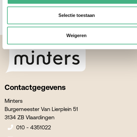
Bekijk
Selectie toestaan
Weigeren
Footer
Contactgegevens
Minters
Burgemeester Van Lierplein 51
3134 ZB Vlaardingen
010 - 4351022