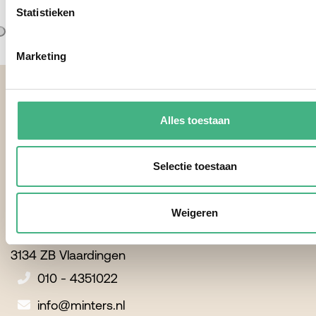
Statistieken
Marketing
Footer
Alles toestaan
Selectie toestaan
Contactgegevens
Weigeren
Minters
Burgemeester Van Lierplein 51
3134 ZB Vlaardingen
010 - 4351022
info@minters.nl