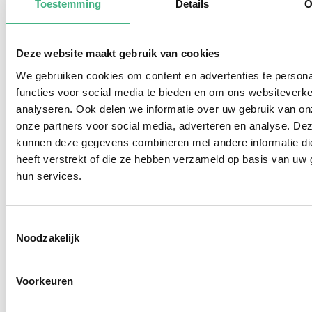
Toestemming
Details
O
Deze website maakt gebruik van cookies
We gebruiken cookies om content en advertenties te persona
functies voor social media te bieden en om ons websiteverke
analyseren. Ook delen we informatie over uw gebruik van on
onze partners voor social media, adverteren en analyse. De
kunnen deze gegevens combineren met andere informatie di
"Zomer High Tea" in Buurtkamer
heeft verstrekt of die ze hebben verzameld op basis van uw 
VOP - voor mantelzorgers
hun services.
di 18 augustus 2026
-
12:00
-
14:00
Buurtkamer VOP, Vlaardingen
Toestemmingsselectie
Kom lekker genieten en ontmoet andere
Noodzakelijk
mantelzorgers.
Voorkeuren
Bekijk