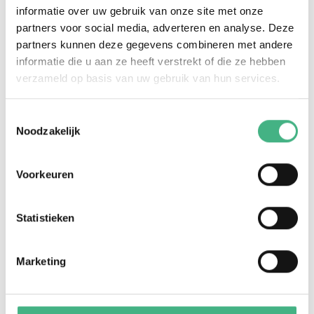
informatie over uw gebruik van onze site met onze
06 55 23 84 89
partners voor social media, adverteren en analyse. Deze
partners kunnen deze gegevens combineren met andere
informatie die u aan ze heeft verstrekt of die ze hebben
verzameld op basis van uw gebruik van hun services.
Toestemmingsselectie
Noodzakelijk
Voorkeuren
Contact
Statistieken
Meer weten over het jongerenwerk in
Vlaardingen?
Marketing
jongerenwerk@minters.nl