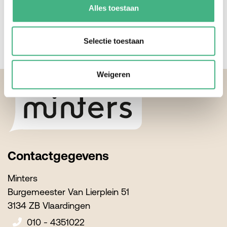
010 435 10 22
Alles toestaan
Selectie toestaan
Footer
Weigeren
Contactgegevens
Minters
Burgemeester Van Lierplein 51
3134 ZB Vlaardingen
010 - 4351022