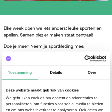
Elke week doen we iets anders: leuke sporten en
spellen. Samen plezier maken staat centraal!
Doe je mee? Neem je sportkleding mee.
Gratis- aanmelden is niet nodig, deelname is elke
week geheel vrijblijvend.
Toestemming
Details
Over
Vragen?
Deze website maakt gebruik van cookies
Neem contact op met onze jongerenwerker
We gebruiken cookies om content en advertenties te
Sanne!
personaliseren, om functies voor social media te bieden
en om ons websiteverkeer te analyseren. Ook delen we
sanne.van.der.velden@minters.nl