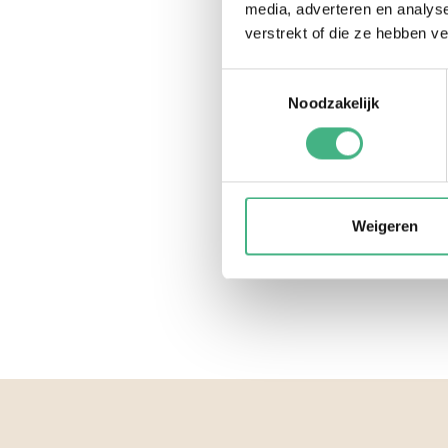
media, adverteren en analys
verstrekt of die ze hebben v
Toestemmingsselectie
Noodzakelijk
Weigeren
Footer