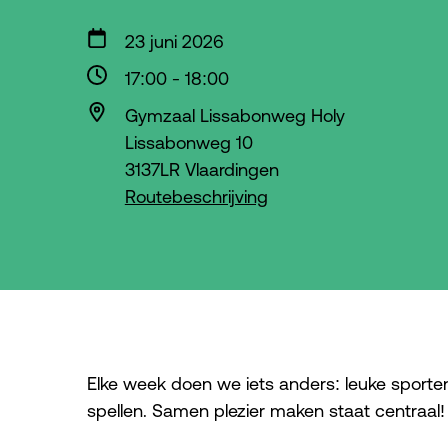
23 juni 2026
17:00
-
18:00
Gymzaal Lissabonweg Holy
Lissabonweg 10
3137LR Vlaardingen
Routebeschrijving
Elke week doen we iets anders: leuke sporte
spellen. Samen plezier maken staat centraal!