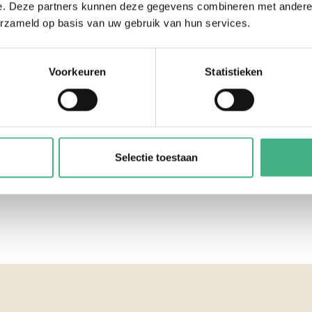
e. Deze partners kunnen deze gegevens combineren met andere i
Contact
erzameld op basis van uw gebruik van hun services.
Meer weten over het
jongerenwerk in Vlaardingen?
Voorkeuren
Statistieken
jongerenwerk@minters.nl
010 435 10 22
Selectie toestaan