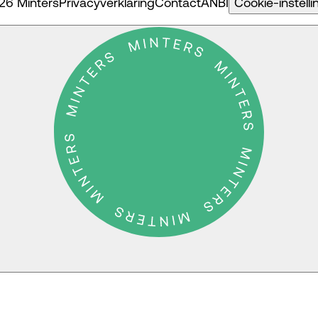
26 Minters
Privacyverklaring
Contact
ANBI
Cookie-instell