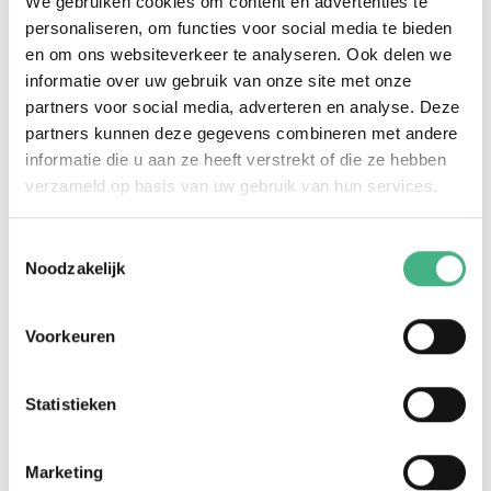
We gebruiken cookies om content en advertenties te
personaliseren, om functies voor social media te bieden
en om ons websiteverkeer te analyseren. Ook delen we
Achternaam
informatie over uw gebruik van onze site met onze
partners voor social media, adverteren en analyse. Deze
partners kunnen deze gegevens combineren met andere
informatie die u aan ze heeft verstrekt of die ze hebben
verzameld op basis van uw gebruik van hun services.
Woonplaats
Toestemmingsselectie
Noodzakelijk
Leeftijd
Voorkeuren
Statistieken
E-mail
Marketing