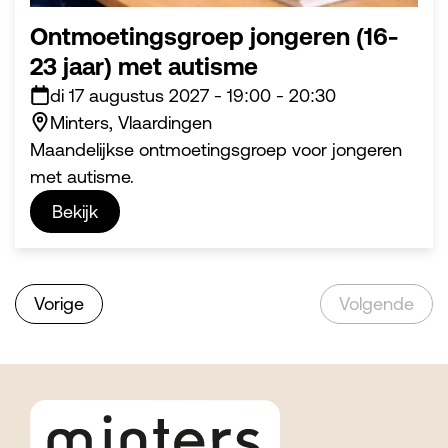
Ontmoetingsgroep jongeren (16-
23 jaar) met autisme
di 17 augustus 2027
-
19:00
-
20:30
Minters, Vlaardingen
Maandelijkse ontmoetingsgroep voor jongeren
met autisme.
Bekijk
Vorige
Volgende
Footer