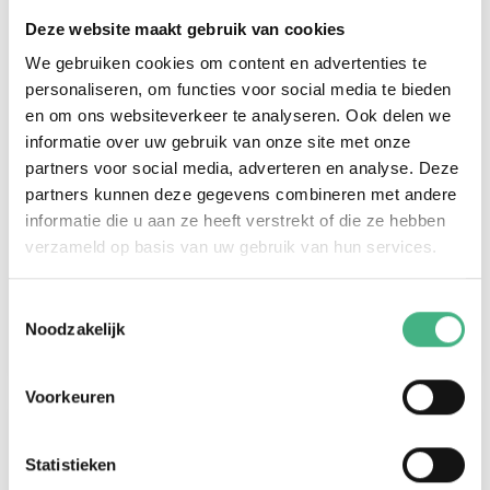
Deze website maakt gebruik van cookies
We gebruiken cookies om content en advertenties te
personaliseren, om functies voor social media te bieden
en om ons websiteverkeer te analyseren. Ook delen we
informatie over uw gebruik van onze site met onze
Mantelzorg Café Vlaardingen
partners voor social media, adverteren en analyse. Deze
partners kunnen deze gegevens combineren met andere
do 10 december 2026
-
10:00
-
12:00
informatie die u aan ze heeft verstrekt of die ze hebben
Buurtkamer VOP, Vlaardingen
verzameld op basis van uw gebruik van hun services.
Elke tweede donderdagochtend in Buurtkamer
de VOP, Vlaardingen.
Toestemmingsselectie
Noodzakelijk
Bekijk
Voorkeuren
#volwassenen
Statistieken