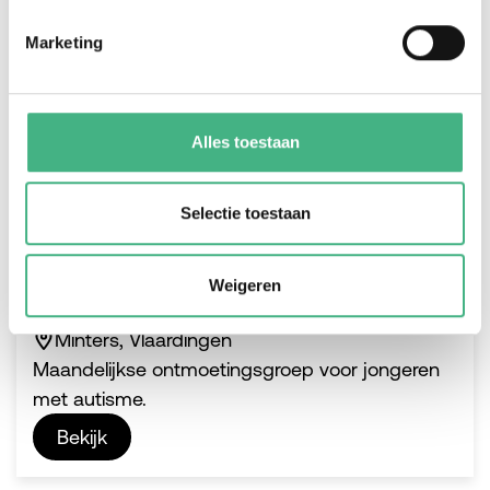
Marketing
Alles toestaan
Selectie toestaan
Ontmoetingsgroep jongeren (16-
23 jaar) met autisme
Weigeren
di 15 december 2026
-
19:00
-
20:30
Minters, Vlaardingen
Maandelijkse ontmoetingsgroep voor jongeren
met autisme.
Bekijk