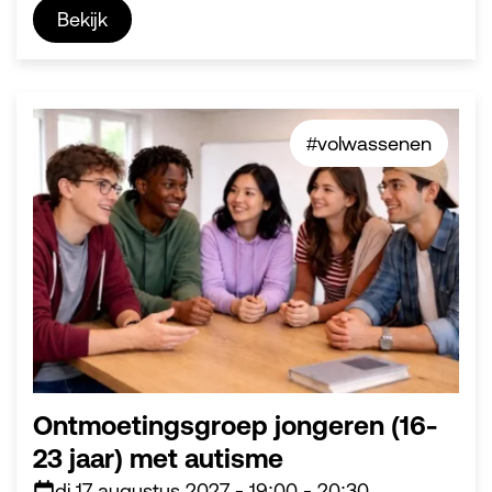
Bekijk
#volwassenen
Ontmoetingsgroep jongeren (16-
23 jaar) met autisme
di 17 augustus 2027
-
19:00
-
20:30