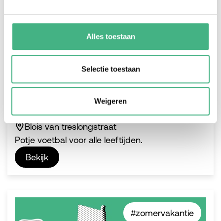
Alles toestaan
Selectie toestaan
Meiden pleinvoetbal
Weigeren
wo 26 augustus 2026
-
14:00
-
16:00
Blois van treslongstraat
Potje voetbal voor alle leeftijden.
Bekijk
#zomervakantie