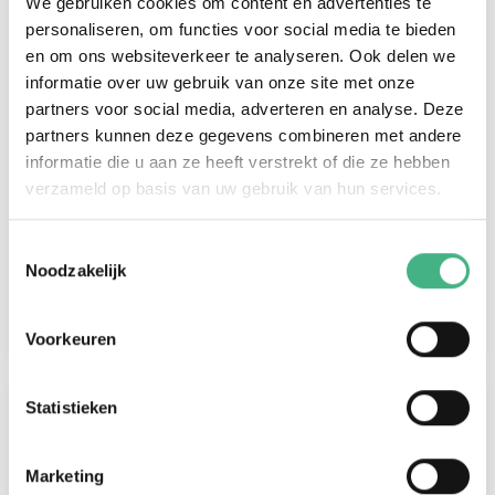
We gebruiken cookies om content en advertenties te
personaliseren, om functies voor social media te bieden
en om ons websiteverkeer te analyseren. Ook delen we
informatie over uw gebruik van onze site met onze
partners voor social media, adverteren en analyse. Deze
partners kunnen deze gegevens combineren met andere
informatie die u aan ze heeft verstrekt of die ze hebben
Vlaardingen pakt op! (holy)
verzameld op basis van uw gebruik van hun services.
di 25 augustus 2026
Havikstraat, Vlaardingen
Toestemmingsselectie
Handen uit de mouwen, samen met de buurt.
Noodzakelijk
Bekijk
Voorkeuren
Statistieken
#zomervakantie
Marketing