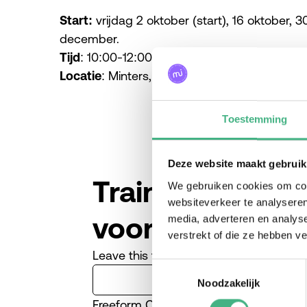
Start:
vrijdag 2 oktober (start), 16 oktober,
december.
Tijd
: 10:00-12:00
Locatie
: Minters, Vlaardingen
Toestemming
Deze website maakt gebruik
Training Rouw e
We gebruiken cookies om cont
websiteverkeer te analyseren
voor mantelzor
media, adverteren en analys
verstrekt of die ze hebben v
Leave this field blank
Toestemmingsselectie
Noodzakelijk
Freeform Check