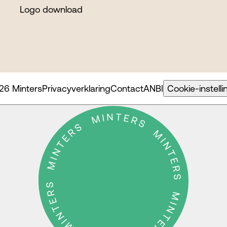
Logo download
26 Minters
Privacyverklaring
Contact
ANBI
Cookie-instell