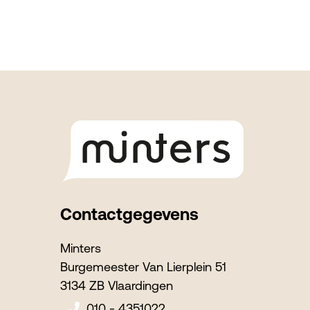
Footer
Contactgegevens
Minters
Burgemeester Van Lierplein 51
3134 ZB Vlaardingen
010 - 4351022