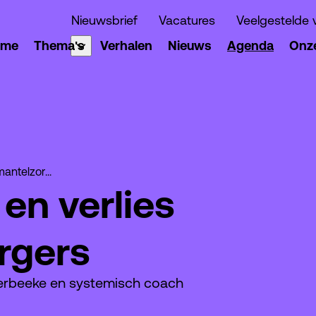
Nieuwsbrief
Vacatures
Veelgestelde 
ome
Thema's
Verhalen
Nieuws
Agenda
Onze
Training Rouw en verlies voor mantelzorgers
en verlies
rgers
erbeeke en systemisch coach