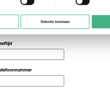
chternaam
Selectie toestaan
eeftijd
elefoonnummer