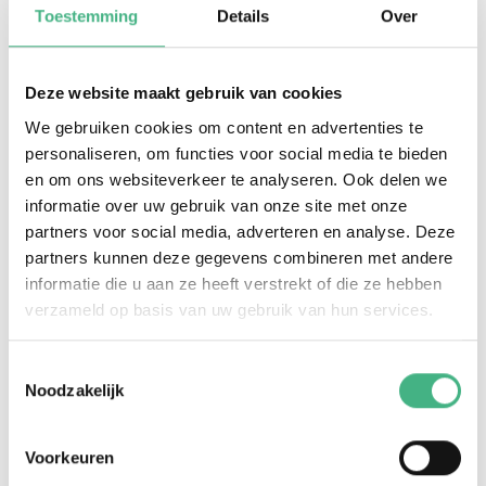
Toestemming
Details
Over
Wil jij leren haarvlechten? Of wil jij nieuwe
Deze website maakt gebruik van cookies
technieken leren? Kom dan langs tijdens deze leuke
We gebruiken cookies om content en advertenties te
workshop. Een professionele kapper legt het uit.
personaliseren, om functies voor social media te bieden
en om ons websiteverkeer te analyseren. Ook delen we
Aanmelden is verplicht! Doe dit via het
informatie over uw gebruik van onze site met onze
onderstaande formulier.
partners voor social media, adverteren en analyse. Deze
partners kunnen deze gegevens combineren met andere
informatie die u aan ze heeft verstrekt of die ze hebben
verzameld op basis van uw gebruik van hun services.
Vragen?
Neem contact op met onze jongerenwerker
Toestemmingsselectie
Rachel Kroos.
Noodzakelijk
Mail Rachel
06-55246433
Voorkeuren