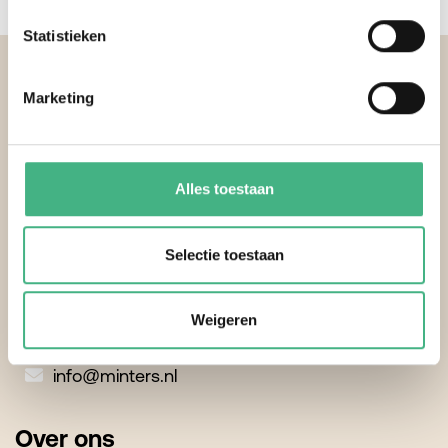
Statistieken
Footer
Marketing
Alles toestaan
Contactgegevens
Minters
Selectie toestaan
Burgemeester Van Lierplein 51
3134 ZB Vlaardingen
Weigeren
010 - 4351022
info@minters.nl
Over ons