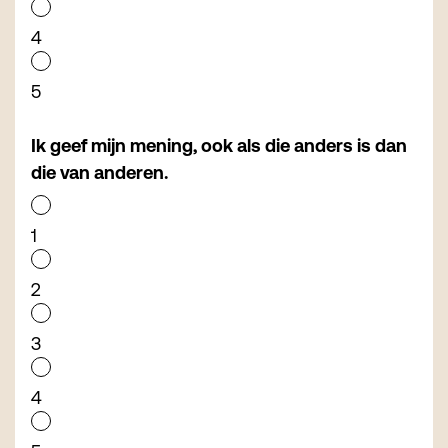
4
5
Ik geef mijn mening, ook als die anders is dan
die van anderen.
1
2
3
4