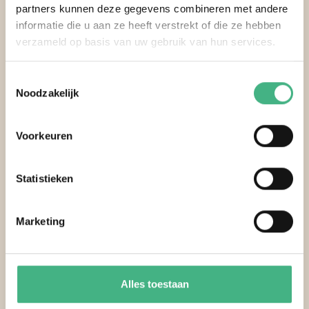
partners kunnen deze gegevens combineren met andere
informatie die u aan ze heeft verstrekt of die ze hebben
4
verzameld op basis van uw gebruik van hun services.
5
Toestemmingsselectie
Noodzakelijk
Ik durf lastige gesprekken aan te gaan met
familie of zorgprofessionals.
Voorkeuren
1
Statistieken
2
Marketing
3
4
Alles toestaan