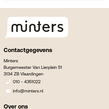
Footer
Contactgegevens
Minters
Burgemeester Van Lierplein 51
3134 ZB Vlaardingen
010 - 4351022
info@minters.nl
Over ons