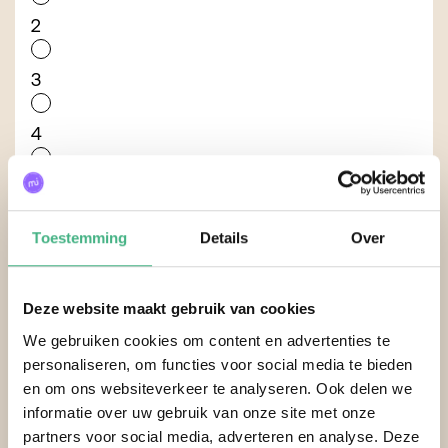
2
3
4
5
Toestemming
Details
Over
Ik voel me serieus genomen door anderen uit
mijn omgeving.
Deze website maakt gebruik van cookies
1
We gebruiken cookies om content en advertenties te
personaliseren, om functies voor social media te bieden
2
en om ons websiteverkeer te analyseren. Ook delen we
informatie over uw gebruik van onze site met onze
partners voor social media, adverteren en analyse. Deze
3