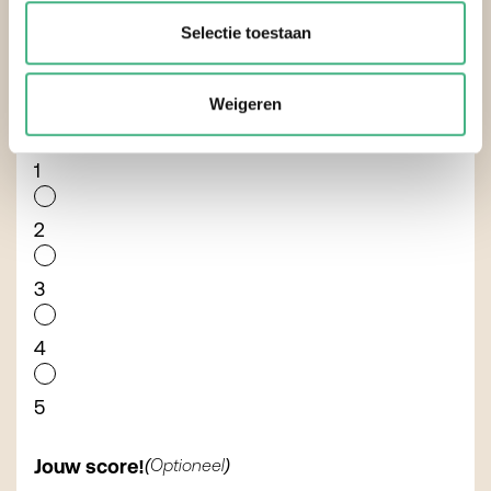
5
Selectie toestaan
Ik neem bewust tijd voor mezelf, ook als er
nog zorgtaken liggen.
Weigeren
1
2
3
4
5
Jouw score!
(Optioneel)