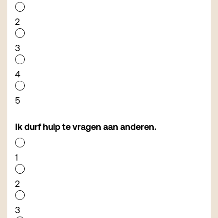
2
3
4
5
Ik durf hulp te vragen aan anderen.
1
2
3