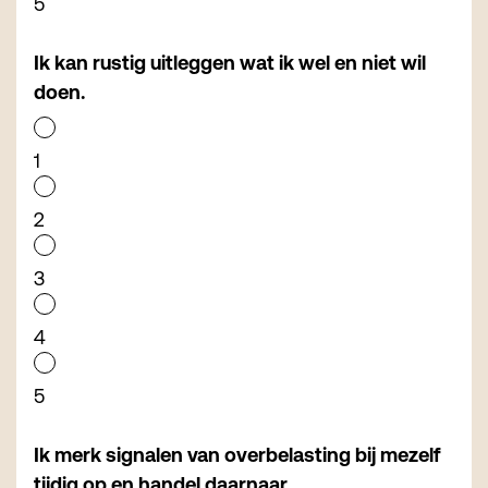
5
Ik kan rustig uitleggen wat ik wel en niet wil
doen.
1
2
3
4
5
Ik merk signalen van overbelasting bij mezelf
tijdig op en handel daarnaar.