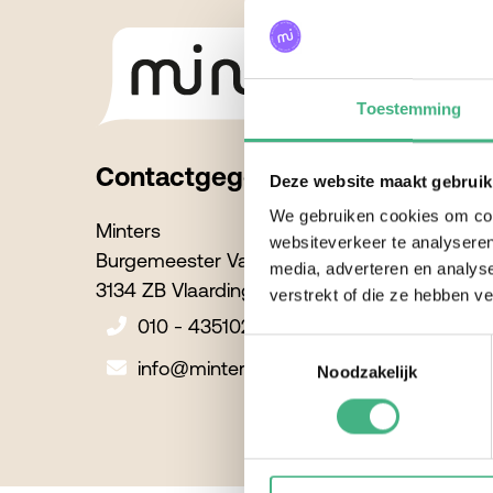
Toestemming
Contactgegevens
Deze website maakt gebruik
We gebruiken cookies om cont
Minters
websiteverkeer te analyseren
Burgemeester Van Lierplein 51
media, adverteren en analys
3134 ZB Vlaardingen
verstrekt of die ze hebben v
010 - 4351022
Toestemmingsselectie
info@minters.nl
Noodzakelijk