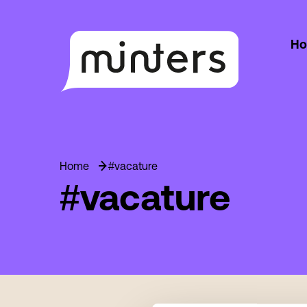
H
Home
#vacature
#vacature
Footer