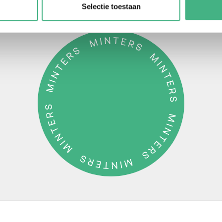
Selectie toestaan
26 Minters
Privacyverklaring
Contact
ANBI
Cookie-instell