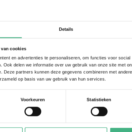
Details
Over ons
 van cookies
ent en advertenties te personaliseren, om functies voor social
Nieuws
. Ook delen we informatie over uw gebruik van onze site met on
Agenda
e. Deze partners kunnen deze gegevens combineren met andere i
Onze diensten
erzameld op basis van uw gebruik van hun services.
Professionals
Logo download
Voorkeuren
Statistieken