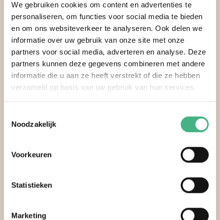
We gebruiken cookies om content en advertenties te
personaliseren, om functies voor social media te bieden
Minters
en om ons websiteverkeer te analyseren. Ook delen we
Burgemeester Van Lierplein 51
informatie over uw gebruik van onze site met onze
3134 ZB Vlaardingen
partners voor social media, adverteren en analyse. Deze
010 - 4351022
partners kunnen deze gegevens combineren met andere
informatie die u aan ze heeft verstrekt of die ze hebben
info@minters.nl
verzameld op basis van uw gebruik van hun services.
Over ons
Toestemmingsselectie
Noodzakelijk
Nieuws
Agenda
Voorkeuren
Onze diensten
Professionals
Logo download
Statistieken
Marketing