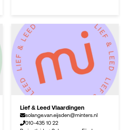
Lief & Leed Vlaardingen
solange.van.eijsden@minters.nl
010-435 10 22