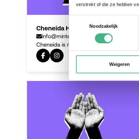
verstrekt of die ze hebben v
Toestemmingsselectie
Noodzakelijk
Cheneida Hasselbaink
info@mintersmantelzorg.nl
Cheneida is mantelzorgadviseur.
Weigeren