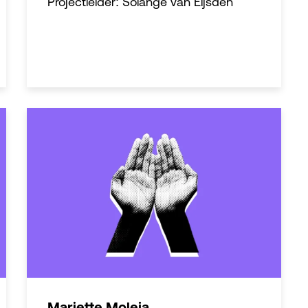
Projectleider: Solange van Eijsden
Mariette Moleja