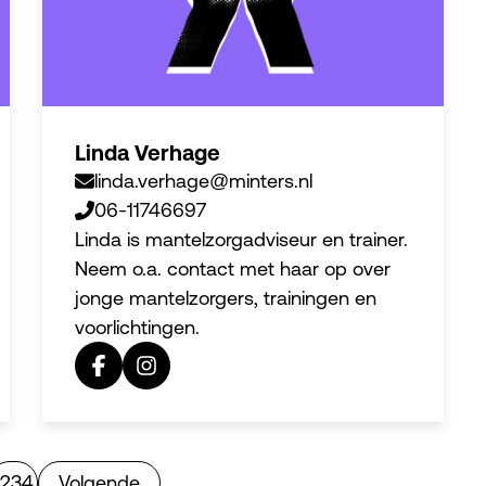
Linda Verhage
linda.verhage@minters.nl
06-11746697
Linda is mantelzorgadviseur en trainer.
Neem o.a. contact met haar op over
jonge mantelzorgers, trainingen en
voorlichtingen.
2
3
4
Volgende