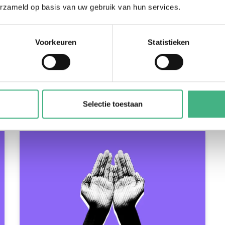
erzameld op basis van uw gebruik van hun services.
Voorkeuren
Statistieken
Ymke Goedhart
info@mintersmantelzorg.nl
Ymke is mantelzorgadviseur.
Selectie toestaan