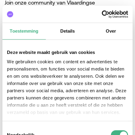
Join onze community van Vlaardingse
jongvolwassenen, om te verbinden met de stad en
met elkaar. We geloven dat iedere jongvolwassene
een unieke bijdrage kan leveren. Of je nu ideeën
Toestemming
Details
Over
hebt, je verhaal/talent wilt delen of gewoon
nieuwsgierig bent naar wat er allemaal gebeurt in
de stad – je mag er zijn! Voel je vrij om je aan te
Deze website maakt gebruik van cookies
sluiten bij ons netwerk, ontdek wat er allemaal kan
We gebruiken cookies om content en advertenties te
en help mee Vlaardingen een plek te maken waar jij
personaliseren, om functies voor social media te bieden
je thuis voelt!
@Buildit_vld
en om ons websiteverkeer te analyseren. Ook delen we
informatie over uw gebruik van onze site met onze
partners voor social media, adverteren en analyse. Deze
partners kunnen deze gegevens combineren met andere
Volg ons op insta!
informatie die u aan ze heeft verstrekt of die ze hebben
verzameld op basis van uw gebruik van hun services.
Toestemmingsselectie
Noodzakelijk