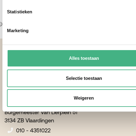
Statistieken
Marketing
Footer
Alles toestaan
Selectie toestaan
Contactgegevens
Weigeren
Minters
Burgemeester Van Lierplein 51
3134 ZB Vlaardingen
010 - 4351022