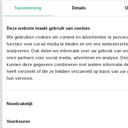
Toestemming
Details
O
Deze website maakt gebruik van cookies
We gebruiken cookies om content en advertenties te persona
functies voor social media te bieden en om ons websiteverke
analyseren. Ook delen we informatie over uw gebruik van on
onze partners voor social media, adverteren en analyse. De
kunnen deze gegevens combineren met andere informatie di
"Zomer High Tea" in Buurtkamer
heeft verstrekt of die ze hebben verzameld op basis van uw 
VOP - voor mantelzorgers
hun services.
di 18 augustus 2026
-
12:00
-
14:00
Buurtkamer VOP, Vlaardingen
Toestemmingsselectie
Kom lekker genieten en ontmoet andere
Noodzakelijk
mantelzorgers.
Voorkeuren
Bekijk