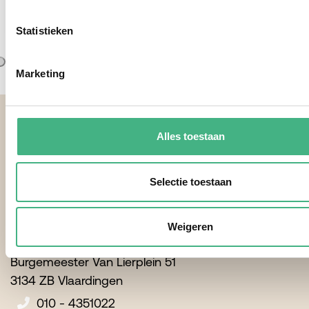
Bekijk
Statistieken
Marketing
Footer
Alles toestaan
Selectie toestaan
Contactgegevens
Weigeren
Minters
Burgemeester Van Lierplein 51
3134 ZB Vlaardingen
010 - 4351022