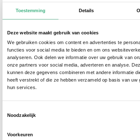
Toestemming
Details
O
Deze website maakt gebruik van cookies
We gebruiken cookies om content en advertenties te persona
functies voor social media te bieden en om ons websiteverke
analyseren. Ook delen we informatie over uw gebruik van on
onze partners voor social media, adverteren en analyse. De
kunnen deze gegevens combineren met andere informatie di
"Zomer High Tea" in Buurtkamer
heeft verstrekt of die ze hebben verzameld op basis van uw 
hun services.
VOP - voor mantelzorgers
di 18 augustus 2026
-
12:00
-
14:00
Buurtkamer VOP, Vlaardingen
Toestemmingsselectie
Kom lekker genieten en ontmoet andere
Noodzakelijk
mantelzorgers.
Voorkeuren