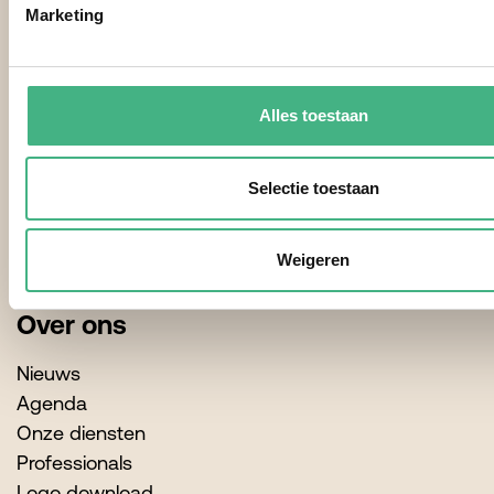
Marketing
Contactgegevens
Alles toestaan
Minters
Burgemeester Van Lierplein 51
3134 ZB Vlaardingen
Selectie toestaan
010 - 4351022
info@minters.nl
Weigeren
Over ons
Nieuws
Agenda
Onze diensten
Professionals
Logo download