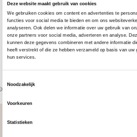
VOP - voor mantelzorgers
Deze website maakt gebruik van cookies
di 18 augustus 2026
-
12:00
-
14:00
We gebruiken cookies om content en advertenties te persona
Buurtkamer VOP, Vlaardingen
functies voor social media te bieden en om ons websiteverke
Kom lekker genieten en ontmoet andere
analyseren. Ook delen we informatie over uw gebruik van on
onze partners voor social media, adverteren en analyse. De
mantelzorgers.
kunnen deze gegevens combineren met andere informatie di
heeft verstrekt of die ze hebben verzameld op basis van uw 
hun services.
Bekijk
Toestemmingsselectie
Noodzakelijk
Voorkeuren
Footer
Statistieken