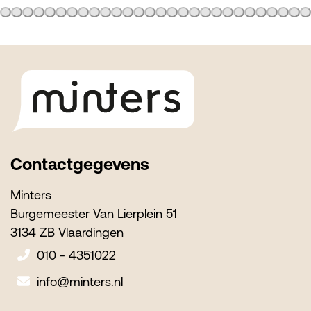
Footer
Contactgegevens
Minters
Burgemeester Van Lierplein 51
3134 ZB Vlaardingen
010 - 4351022
info@minters.nl