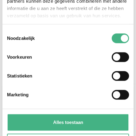
jongerenwerk@minters.nl
partners kunnen deze gegevens combineren met andere
informatie die u aan ze heeft verstrekt of die ze hebben
010 435 10 22
verzameld op basis van uw gebruik van hun services.
Toestemmingsselectie
Noodzakelijk
Voorkeuren
Al onze activiteiten
Statistieken
Marketing
#jongeren
Alles toestaan