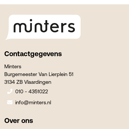
Footer
Contactgegevens
Minters
Burgemeester Van Lierplein 51
3134 ZB Vlaardingen
010 - 4351022
info@minters.nl
Over ons