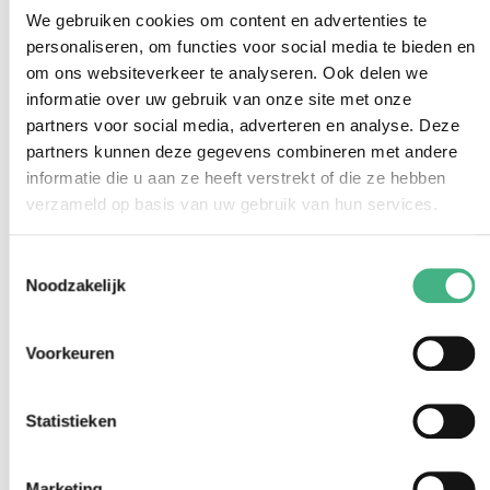
We gebruiken cookies om content en advertenties te
personaliseren, om functies voor social media te bieden en
om ons websiteverkeer te analyseren. Ook delen we
informatie over uw gebruik van onze site met onze
Contact
partners voor social media, adverteren en analyse. Deze
Meer weten over het jongerenwerk in
partners kunnen deze gegevens combineren met andere
Vlaardingen?
informatie die u aan ze heeft verstrekt of die ze hebben
verzameld op basis van uw gebruik van hun services.
jongerenwerk@minters.nl
010 435 10 22
Toestemmingsselectie
Noodzakelijk
Voorkeuren
Statistieken
Al onze activiteiten
Marketing