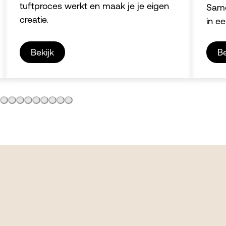
tuftproces werkt en maak je je eigen
Same
creatie.
in e
Bekijk
Be