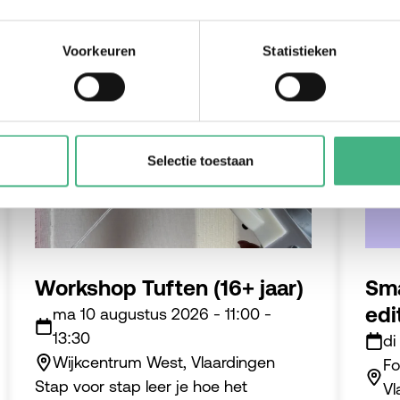
Voorkeuren
Statistieken
#jongeren
Selectie toestaan
Workshop Tuften (16+ jaar)
Sma
edi
ma 10 augustus 2026
-
11:00
-
13:30
di
Wijkcentrum West, Vlaardingen
Fo
Stap voor stap leer je hoe het
Vl