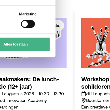
Marketing
#zomervakantie
Alles toestaan
akmakers: De lunch-
Workshop:
tie (12+ jaar)
schilderen
 11 augustus 2026
-
10:30
-
13:30
di 11 augus
od Innovation Academy,
Buurtkamer 
aardingen
Een creatieve 