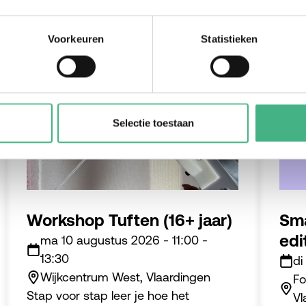
Voorkeuren
Statistieken
#jongeren
Selectie toestaan
Workshop Tuften (16+ jaar)
Sma
edi
ma 10 augustus 2026
-
11:00
-
13:30
di
Wijkcentrum West, Vlaardingen
Fo
Stap voor stap leer je hoe het
Vl