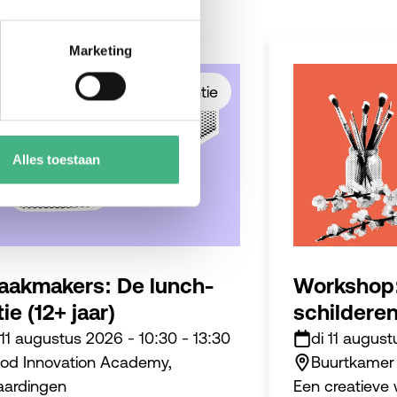
Marketing
#zomervakantie
Alles toestaan
akmakers: De lunch-
Workshop:
tie (12+ jaar)
schilderen
 11 augustus 2026
-
10:30
-
13:30
di 11 augus
od Innovation Academy,
Buurtkamer 
aardingen
Een creatieve 