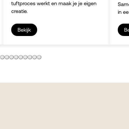
tuftproces werkt en maak je je eigen
Same
creatie.
in e
Bekijk
Be